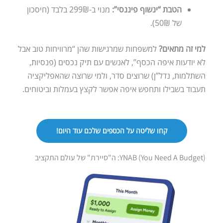
הטבת “ינשוף פיננסי”:
מנוי ב-299₪ בלבד (חיסכון
של 50₪).
למי זה מתאים?
למשפחות שמרגישות שהן “מרוויחות טוב אבל
לא יודעות איפה הכסף”, לאנשים עם תיק נכסים (פנסיות,
השתלמות, נדל”ן) שרוצים סדר, ולמי שרוצה שהאפליקציה
תעבוד בשבילו ותחפש איפה אפשר לקצץ בעמלות וביטוחים.
קחו שליטה על הכספים שלכם עוד היום!
YNAB (You Need A Budget): ה"סיירת" של עולם התקציב