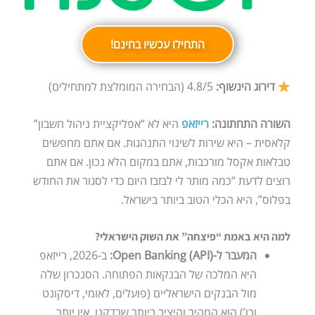
התחילו עכשיו בחינם!
דירוג הינשוף:
4.8/5 (הבחירה המומלצת למתחילים)
השורה התחתונה:
רייזאפ
היא לא “אפליקציית ניהול חשבון”
קלאסית – היא שירות לשינוי התנהגות. אם אתם מחפשים
טבלאות אקסל מורכבות, אתם במקום הלא נכון. אם אתם
רוצים לדעת “כמה מותר לי לבזבז היום כדי לסגור את החודש
בפלוס”, היא הכלי הטוב ביותר בישראל.
למה היא באמת “פיצחה” את השוק הישראלי?
המעבר ל-Open Banking (API):
ב-2026, רייזאפ
היא המלכה של הבנקאות הפתוחה. הסנכרון שלה
מול הבנקים הישראליים (פועלים, לאומי, דיסקונט
וכו’) הוא המהיר והיציב ביותר שבדקנו. אין יותר