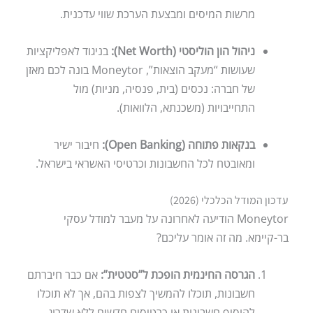
מרשות המיסים ומבצעת הערכת שווי עדכנית.
ניהול הון הוליסטי (Net Worth):
בניגוד לאפליקציות
שעושות “מעקב הוצאות”, Moneytor בונה לכם מאזן
של חברה: נכסים (בית, פנסיה, מניות) מול
התחייבויות (משכנתא, הלוואות).
בנקאות פתוחה (Open Banking):
חיבור ישיר
ומאובטח לכל החשבונות וכרטיסי האשראי בישראל.
עדכון המודל הכלכלי (2026)
Moneytor הודיעה לאחרונה על מעבר למודל עסקי
בר-קיימא. מה זה אומר עליכם?
הגרסה החינמית הופכת ל”סטטית”:
אם כבר חיברתם
חשבונות, תוכלו להמשיך לצפות בהם, אך לא תוכלו
להוסיף חשבונות או כרטיסים חדשים ללא שדרוג.