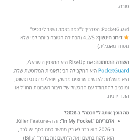
טובה.
PocketGuard: המדריך ל”כמה באמת נשאר לי בכיס”
דירוג הינשוף:
4.2/5 (הבחירה הטובה ביותר למי שלא
מפחד מאנגלית)
השורה התחתונה:
אם RiseUp היא המצפן הישראלי,
PocketGuard
היא המקבילה הבינלאומית המלוטשת שלה.
היא מושלמת לאנשים שרוצים ממשק ויזואלי מהפנט ופשוט,
ומוכנים להתמודד עם המכשול של חיבור חשבונות מחו”ל או
הזנה ידנית.
מה הופך אותה ל”חכמה” ב-2026?
אלגוריתם “In My Pocket”:
זה ה-Killer Feature.
ב-2026 הוא כבר לא רק מחשב כמה כסף יש לכם,
הוא לוקח בחשבון את ה”חשבונות בדרך” (Bills)