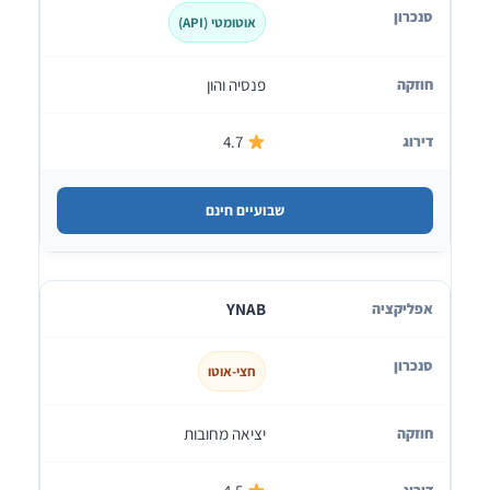
אוטומטי (API)
פנסיה והון
4.7
שבועיים חינם
YNAB
חצי-אוטו
יציאה מחובות