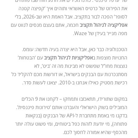
את הפירוט של כרטיס האשראי ותוהים איך ‘קפיצה קטנה
לסופר’ הפכה לבור בתקציב. אבל האמת היא שב-2026, בלי
אפליקציה לניהול תקציב
חכמה, אתם בעצם מנסים לנווט עם
מפה מנייר בעידן של Waze.
הטכנולוגיה כבר כאן, אבל היא יצרה בעיה חדשה: עומס.
החנויות מוצפות ב
אפליקציות לניהול תקציב
עם ‘הבטחות’
נוצצות מחו”ל שפשוט לא מבינות מה זה ‘ביט’, לא
מסתנכרנות עם הבנקים בישראל, או דורשות מכם להקליד כל
רכישת מסטיק כאילו אנחנו ב-2010. יצאנו לעשות סדר.
במקום שתורידו, תתאכזבו ותמחקו – לקחנו את 9 הכלים
המובילים בשוק הישראלי והעברנו אותם ‘טירונות פיננסית’.
בדקנו מי באמת מתחברת ל-API של הבנקים (בנקאות
פתוחה), מי יודעת לזהות כפל ביטוחים, ומי פשוט עולה יותר
מהכסף שהיא אמורה לחסוך לכם.