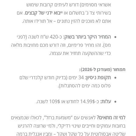
אשראי מסוימים) דורש לעיתים קרובות שימוש
בשירותי צד ג’ בתשלום או
ייבוא ידני של קבצים
. אם
אתם לא מוכנים להזין נתונים – אל תורידו אותה.
המחיר היקר ביותר בשוק:
כ-420 ש”ח לשנה (לפני
מס). זהו מחיר פרימיום, וזה דורש מכם מחויבות מלאה
כדי שההשקעה תחזיר את עצמה.
תמחור (מעודכן ל-2026):
תקופת ניסיון:
34 ימים (בדיוק חודש קלנדרי שלם
פלוס כמה ימים להסתגלות).
עלות:
כ-14.99$ לחודש או 109$ לשנה.
למי זה מתאים?
לאנשים עם “משמעת ברזל”, לכאלו שנמצאים
בחובות עמוקים וחייבים שינוי רדיקלי, ולמי שרוצה להרגיש
שליטה אבסולוטית על כל שקל ושקל – ומבין אנגלית ברמה