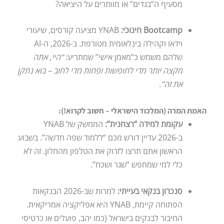
מסעיף ה”בגדים” או מוותרים על היציאה?
Bootcamp חינוכי:
YNAB מציעה קורסים, שיעורי
וידאו וקהילה בינלאומית מטורפת. ב-2026, ה-AI
שלהם משמש כ”מאמן אישי” שמתריע:
“היי, אתה
מקצה יותר מדי לחופשות ופחות מדי לחוב – בוא נתקן
את זה”
.
האמת המרה (המלכוד הישראלי – חשוב לקרוא!):
עקומת למידה “רצחנית”:
הממשק של YNAB
ב-2026 עדיין דורש מכם “ללמוד שפה חדשה”. בשבוע
הראשון אתם תרצו לזרוק את הטלפון מהחלון. זה לא
כלי למי שמחפש “שגר ושכח”.
סנכרון בנקאי בעייתי:
למרות שב-2026 הבנקאות
הפתוחה קיימת, YNAB היא אפליקציה אמריקאית.
החיבור לבנקים בישראל (כמו יהב, פועלים או כרטיסי