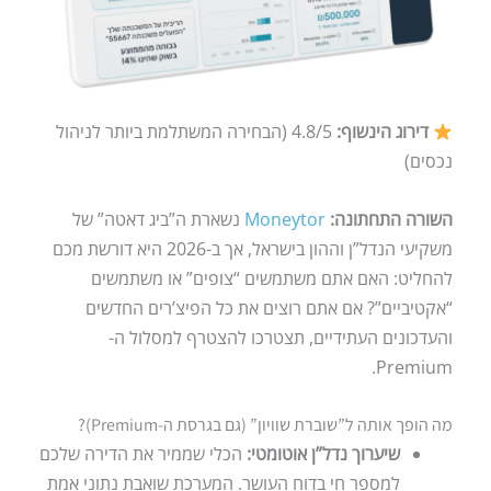
דירוג הינשוף:
4.8/5 (הבחירה המשתלמת ביותר לניהול
נכסים)
השורה התחתונה:
Moneytor
נשארת ה”ביג דאטה” של
משקיעי הנדל”ן וההון בישראל, אך ב-2026 היא דורשת מכם
להחליט: האם אתם משתמשים “צופים” או משתמשים
“אקטיביים”? אם אתם רוצים את כל הפיצ’רים החדשים
והעדכונים העתידיים, תצטרכו להצטרף למסלול ה-
Premium.
מה הופך אותה ל”שוברת שוויון” (גם בגרסת ה-Premium)?
שיערוך נדל”ן אוטומטי:
הכלי שממיר את הדירה שלכם
למספר חי בדוח העושר. המערכת שואבת נתוני אמת