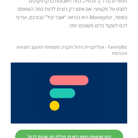
מפוזרים (נדל”ן, פנסיה, כמה חשבונות בנק) וזקוקים
למבט-על מקצועי. אם אתם רק רוצים לדעת כמה הוצאתם
בסופר, Moneytor היא כנראה “אובר-קיל” עבורכם, ועדיף
לכם לשקול כלים פשוטים יותר.
FamilyBiz - אפליקציית ניהול תקציב משפחתי ומעקב הוצאות
והכנסות
קחו שבועיים ניסיון בחינם! תכל'ס מה אכפת לכם?