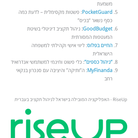
משמעת
PocketGuard
: פשטות מקסימלית – לדעת כמה
כסף נשאר “בכיס”
GoodBudget
:
ניהול תקציב דיגיטלי בשיטת
המעטפות המסורתית
החיים בפלוס
: ליווי אישי וקהילתי למשפחה
הישראלית
“ניהול כספים”
: כלי פשוט וחינמי למשתמשי אנדרואיד
MyFinanda
: ה”ותיקה” והיציבה עם סנכרון בנקאי
רחב
RiseUp - האפליקציה המובילה בישראל לניהול תקציב בעברית