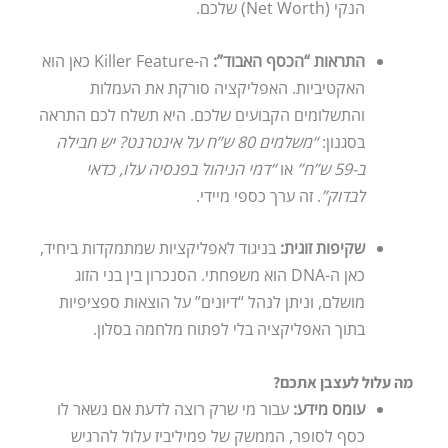
הנקי (Net Worth) שלכם.
התראות “הכסף האבוד”:
ה-Killer Feature כאן הוא
האקטיביות. האפליקציה סורקת את העמלות
והתשלומים הקבועים שלכם. היא תשלח לכם התראה
בסגנון:
“משלמים 80 ש”ח על אינטרנט? יש חבילה
ב-59 ש”ח”
או
“דמי הניהול בפנסיה עלו, כדאי
לבדוק”
. זה ערך כספי מיידי.
שקיפות זוגית:
בניגוד לאפליקציות שמתמקדות ביחיד,
כאן ה-DNA הוא משפחתי. הסנכרון בין בני הזוג
מושלם, וניתן לנהל “דיונים” על הוצאות ספציפיות
בתוך האפליקציה בלי לפתוח מלחמה בסלון.
מה עלול לעצבן אתכם?
עומס מידע:
עבור מי שרק רוצה לדעת אם נשאר לו
כסף לסופר, הממשק של פמיליביז עלול להרגיש