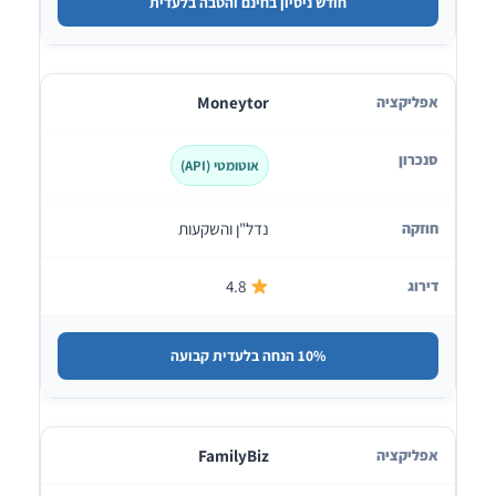
חודש ניסיון בחינם והטבה בלעדית
Moneytor
אוטומטי (API)
נדל"ן והשקעות
4.8
10% הנחה בלעדית קבועה
FamilyBiz