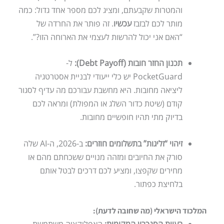
והמטרות שקבעתם, ומציג לכם מספר אחד גדול: כמה
מותר לכם לבזבז
עכשיו
. זה פותר את החרדה של
“האם אני יכול להרשות לעצמי את הארוחה הזו?”.
תכנון החזר חובות (Debt Payoff):
ל-
PocketGuard יש כלי ייעודי לבניית אסטרטגיה
ליציאה מחובות. היא מחשבת עבורכם מה עדיף לסגור
קודם (שיטת כדור השלג או המפולת) ומראה לכם
בדיוק מתי תהיו חופשיים מחובות.
זיהוי “זליגות” בתשלומים חוזרים:
ב-2026, ה-AI שלה
סורק את החיובים ומזהה מנויים ששכחתם מהם או
מחירים שקפצו, ומציע לכם דרכים לבטל אותם
בלחיצת כפתור.
המלכוד הישראלי (מה שחובה לדעת):
בעיית הסנכרון המקומית:
האפליקציה משתמשת