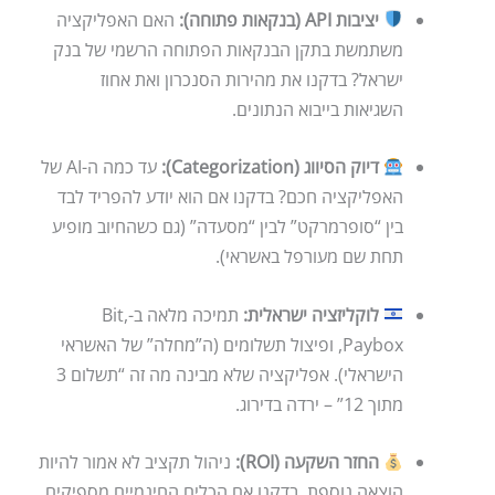
יציבות API (בנקאות פתוחה):
האם האפליקציה
משתמשת בתקן הבנקאות הפתוחה הרשמי של בנק
ישראל? בדקנו את מהירות הסנכרון ואת אחוז
השגיאות בייבוא הנתונים.
דיוק הסיווג (Categorization):
עד כמה ה-AI של
האפליקציה חכם? בדקנו אם הוא יודע להפריד לבד
בין “סופרמרקט” לבין “מסעדה” (גם כשהחיוב מופיע
תחת שם מעורפל באשראי).
לוקליזציה ישראלית:
תמיכה מלאה ב-Bit,
Paybox, ופיצול תשלומים (ה”מחלה” של האשראי
הישראלי). אפליקציה שלא מבינה מה זה “תשלום 3
מתוך 12” – ירדה בדירוג.
החזר השקעה (ROI):
ניהול תקציב לא אמור להיות
הוצאה נוספת. בדקנו אם הכלים החינמיים מספיקים,