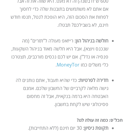
600 ש”ח בשנה) זה לא מעט. היא שווה את זה אבל
אם אתם לא משתמשים בתובנות שלה כדי לחסוך
לפחות את הסכום הזה, היא הופכת לנטל, תנסו חודש
חינם, לא בשבילכם? תבטלו.
חולשה בניהול הון:
רייזאפ מעולה ל”תזרים” (מה
שנכנס ויוצא), אבל היא חלשה מאוד בניהול השקעות,
פנסיה או נדל”ן. אם יש לכם נכסים מורכבים, תצטרכו
כלי משלים כמו
MoneyTor
.
חדירה לפרטיות:
כדי שהיא תעבוד, אתם נותנים לה
גישה מלאה לקרביים של החשבון שלכם. אמנם
האבטחה היא ברמה בנקאית, אבל זה מחסום
פסיכולוגי שיש לקחת בחשבון.
תכל’ס: כמה זה עולה לנו?
תקופת ניסיון:
30 יום חינם (ללא התחייבות).