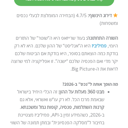
דירוג הינשוף:
4.7/5 (הבחירה המומלצת לבעלי נכסים
ומשפחות)
השורה התחתונה:
בעוד שרייזאפ היא ה”שוטר” של התזרים
היומי,
פמיליביז
היא ה”אנליסט” של ההון שלכם. היא לא רק
בודקת כמה הוצאתם בסופר, היא בודקת אם הביטוח שלכם
יקר מדי ואם הפנסיה שלכם “ישנה”. זו אפליקציה למי שרוצה
לראות את ה-Big Picture.
מה הופך אותה ל”נכס” ב-2026?
מבט 360 מעלות על ההון:
זה הכלי היחיד בישראל
שבאמת מרכז הכל. לא רק עו”ש ואשראי, אלא גם
קרנות השתלמות, פנסיה, קופות גמל ומשכנתא
.
ב-2026, כשהמידע זמין ב-API, פמיליביז מצטיינת
בחיבור ל”מסלקה הפנסיונית” ובמתן תמונה של השווי