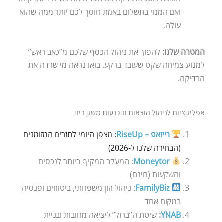
ואם המנוי בתשלום באמת חוסך לכם יותר ממה שהוא
עולה.
המטרה שלנו:
להפוך את ניהול הכסף שלכם מ”כאב ראש”
למנוע צמיחה שקט שעובד ברקע. בואו נראה מי שרדה את
הבדיקה.
אפליקציות לניהול הוצאות והכנסות משק בית
רייזאפ – RiseUp
: מצפן היומי לתזרים המזומנים
(הבחירה שלנו ל-2026)
Moneytor
: המעקב המקיף ביותר לנכסים
והשקעות (חינם)
FamilyBiz
: ניהול הון משפחתי, ביטוחים ופנסיה
במקום אחד
YNAB
:
שיטת ה”ברזל” ליציאה מחובות ובניית