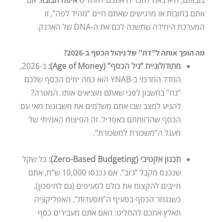
אתם בחובות או מרגישים שאתם חיים “מהיד לפה”, זו
המערכת היחידה שתשנה לכם את ה-DNA של הארנק.
מה הופך אותה ל”דת” של ניהול הכסף ב-2026?
מתודולוגיית “גיל הכסף” (Age of Money):
ב-2026,
המדד המרכזי ב-YNAB הוא כמה ימים הכסף שלכם
“נח” בחשבון לפני שאתם מוציאים אותו. המטרה?
להגיע למצב שבו אתם משלמים את חשבונות מאי עם
הכסף שהרווחתם באפריל. זה הפיצוח האמיתי של
מעגל ה”משכורת למשכורת”.
תכנון אקטיבי (Zero-Based Budgeting):
כל שקל
שנכנס מקבל “ג’וב”. אם נכנסו 10,000 ש”ח, אתם
חייבים להקצות את כולם לסעיפים (גם לחיסכון).
כשנגמר הכסף בסעיף ה”מסעדות”, האפליקציה
תאלץ אתכם להחליט: האם אתם מעבירים כסף