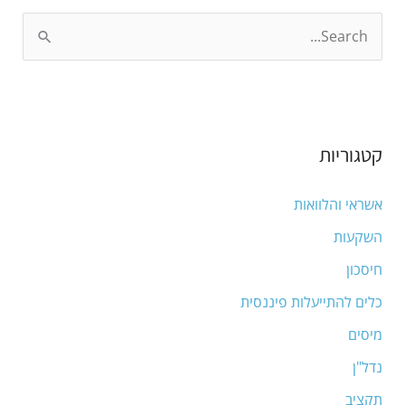
S
e
a
r
קטגוריות
c
h
אשראי והלוואות
f
השקעות
o
חיסכון
r
:
כלים להתייעלות פיננסית
מיסים
נדל"ן
תקציב