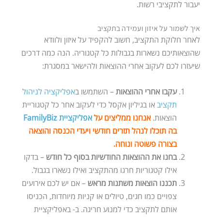
יעבור לתקציבי רשות.
איך לשמור על איזון ועמידה בתקציב
לאחר חלוקת התקציב, חשוב להקפיד על איזון ולוודא
שהוצאותיכם נשארות בגבולות כל קטגוריה. הנה כמה דרכים
שיעזרו לכם לעקוב אחרי ההוצאות ולהישאר במסגרת:
עקבו אחרי ההוצאות
– השתמשו ב
אפליקציה לניהול
תקציב
או בגיליון אקסל כדי לעקוב אחר כל קטגוריית
הוצאות.
אנחנו ממליצים על
אפליקציית FamilyBiz
בה תוכלו לנהל תזרים חודשי ויעדי הכנסה והוצאה
בצורה פשוטה ונוחה.
בחנו את ההוצאות החודשיות בסוף כל חודש
– בדקו
אילו קטגוריות חרגו מהתקציב ואילו נשארו בגבול.
תכננו הוצאות משתנות מראש
– אם יש לכם אירועים
צפויים כמו חגים, טיולים או קניות מיוחדות, הכניסו
אותם לתקציב כדי למנוע חריגה. ב- באפליקציית