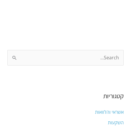
S
e
a
r
קטגוריות
c
h
אשראי והלוואות
f
השקעות
o