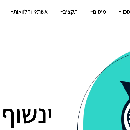
כון
מיסים
תקציב
אשראי והלוואות
ינשוף 