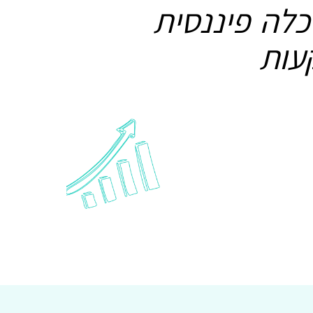
לה פיננסית
עות