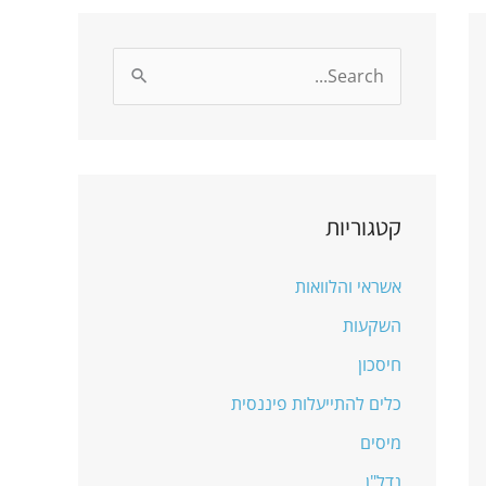
S
e
a
r
c
קטגוריות
h
אשראי והלוואות
f
o
השקעות
r
חיסכון
:
כלים להתייעלות פיננסית
מיסים
נדל"ן