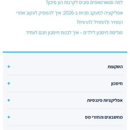
למה סטארטאפים פונים לקרנות הון סיכון?
אפליקציה למעקב מניות ב-2026: איך להפסיק לעקוב אחרי
המחיר ולהתחיל להרוויח?
פוליסת חיסכון לילדים – איך לבנות חיסכון חכם לעתיד
השקעות
קרן סל מחקה s&p500 מומלצת
חיסכון
קרנות סל מחקות מדדים
קרנות כספיות מומלצות
קרן מחקה נאסדק
אפליקציות פיננסיות
קרנות מחקות אג"ח
קרן מחקה דאו ג'ונס
אפליקציה להשקעות
קרן סל זהב
מחשבונים והחזרי מס
קרן מחקה ראסל
אפליקציה למסחר בקריפטו
קרן חירום
מחשבון היוון
קרן סל מחקה מדד עולמי