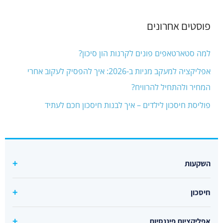
פוסטים אחרונים
למה סטארטאפים פונים לקרנות הון סיכון?
אפליקציה למעקב מניות ב-2026: איך להפסיק לעקוב אחרי
המחיר ולהתחיל להרוויח?
פוליסת חיסכון לילדים – איך לבנות חיסכון חכם לעתיד
השקעות
קרן סל מחקה s&p500 מומלצת
חיסכון
קרנות סל מחקות מדדים
קרנות כספיות מומלצות
קרן מחקה נאסדק
אפליקציות פיננסיות