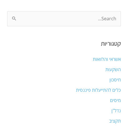
S
e
a
קטגוריות
r
c
אשראי והלוואות
h
השקעות
f
חיסכון
o
כלים להתייעלות פיננסית
r
מיסים
:
נדל"ן
תקציב