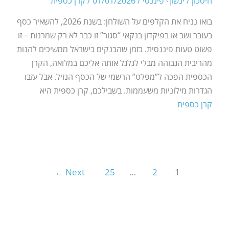
חיסכון
/
ינשוף פיננסי
/
01/01/2026
/
קרן כספית
בואו נניח את הקלפים על השולחן: בשנת 2026, להשאיר כסף
בעובר ושב או בפיקדון בנקאי “סגור” זו כבר לא רק שמרנות – זו
פשוט טעות פיננסית. בזמן שהבנקים בישראל ממשיכים להנות
מהריבית הגבוהה מבלי לגלגל אותה אליכם במלואה, הקרן
הכספית הפכה ל”מפלט” הרשמי של הכסף הנזיל. אבל עזבו
הגדרות מילוניות משעממות. בשבילכם, קרן כספית היא
קרן כספית
←
Next
25
…
2
1