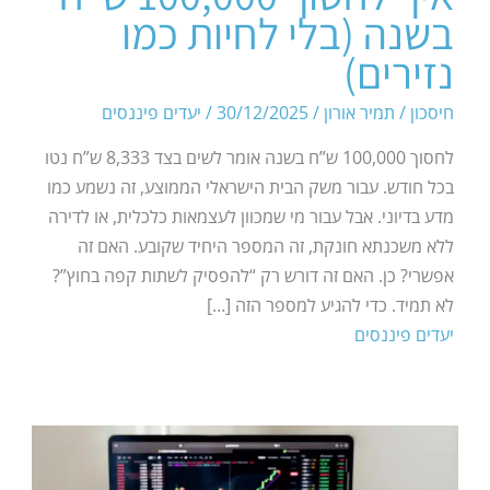
בשנה (בלי לחיות כמו
נזירים)
חיסכון
/
תמיר אורון
/
30/12/2025
/
יעדים פיננסים
לחסוך 100,000 ש”ח בשנה אומר לשים בצד 8,333 ש”ח נטו
בכל חודש. עבור משק הבית הישראלי הממוצע, זה נשמע כמו
מדע בדיוני. אבל עבור מי שמכוון לעצמאות כלכלית, או לדירה
ללא משכנתא חונקת, זה המספר היחיד שקובע. האם זה
אפשרי? כן. האם זה דורש רק “להפסיק לשתות קפה בחוץ”?
לא תמיד. כדי להגיע למספר הזה […]
יעדים פיננסים