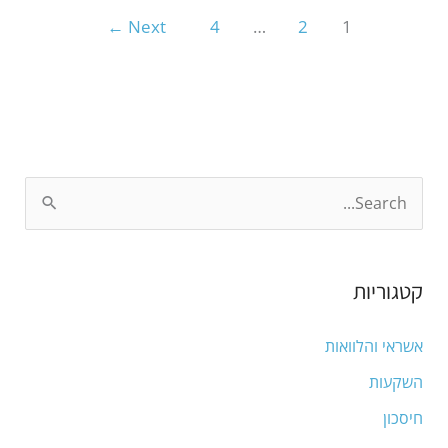
←
Next
4
…
2
1
S
e
a
קטגוריות
r
c
אשראי והלוואות
h
השקעות
f
חיסכון
o