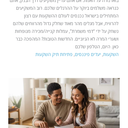
בואו נודה על האמת: אם אתם עדיין משקיעים דרך הבנק, אתם
כנראה משלמים ביוקר על ההרגלים שלכם. רוב המשקיעים
המתחילים בישראל נכנסים לעולם ההשקעות עם רצון
להרוויח, אבל מגלים מהר מאוד שחלק גדול מהרווחים שלהם
נשחק על ידי “דמי משמרת”, עמלות קנייה/מכירה מנופחות
ושערי המרה לא הגיוניים. החדשות הטובות? המהפכה כבר
כאן. היום, הטלפון שלכם
השקעות
,
יעדים פיננסים
,
פתיחת תיק השקעות