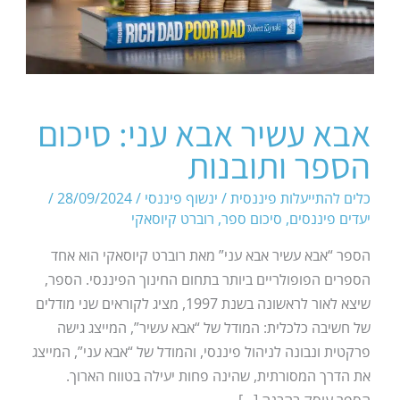
אבא עשיר אבא עני: סיכום
הספר ותובנות
כלים להתייעלות פיננסית
/
ינשוף פיננסי
/
28/09/2024
/
יעדים פיננסים
,
סיכום ספר
,
רוברט קיוסאקי
הספר “אבא עשיר אבא עני” מאת רוברט קיוסאקי הוא אחד
הספרים הפופולריים ביותר בתחום החינוך הפיננסי. הספר,
שיצא לאור לראשונה בשנת 1997, מציג לקוראים שני מודלים
של חשיבה כלכלית: המודל של “אבא עשיר”, המייצג גישה
פרקטית ונבונה לניהול פיננסי, והמודל של “אבא עני”, המייצג
את הדרך המסורתית, שהינה פחות יעילה בטווח הארוך.
הספר עוסק בהבנה […]