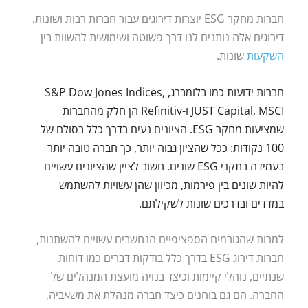
חברות מחקר ESG יוצרות דירוגים עבור חברות רבות ושונות.
דירוגים אלה נותנים לנו דרך פשוטה ושימושית להשוות בין
השקעות
שונות.
חברות ידועות כמו בלומברג, S&P Dow Jones Indices,
JUST Capital, MSCI ו-Refinitiv הן חלק מהחברות
שמציעות מחקר ESG. הציונים נעים בדרך כלל בסולם של
100 נקודות: ככל שהציון גבוה יותר, כך חברה טובה יותר
בעמידה בתקני ESG שונים. חשוב לציין שהציונים עשויים
להיות שונים בין פירמות, מכיוון שהן עשויות להשתמש
במדדים ובדרכים שונות לשקילתם.
למרות שהגורמים הספציפיים הנחשבים עשויים להשתנות,
חברות דירוג ESG בדרך כלל בודקות דברים כמו דוחות
שנתיים, נוהלי קיימות וכיצד בנויה מועצת המנהלים של
החברה. הם גם בוחנים כיצד חברה מנהלת את משאביה,