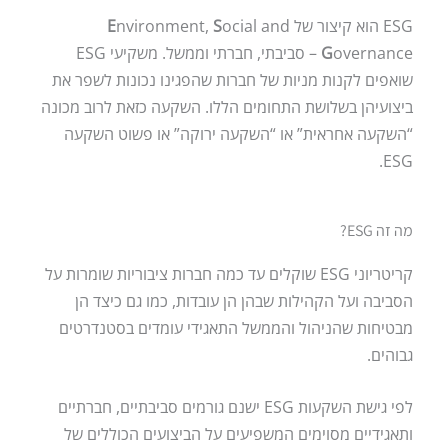
ESG הוא קיצור של
ocial and
S
nvironment,
E
G
overnance – סביבתי, חברתי וממשל. משקיעי ESG
שואפים לקנות מניות של חברות שהפגינו נכונות לשפר את
ביצועיהן בשלושת התחומים הללו. השקעה כזאת לרוב מכונה
“השקעה אחראית” או “השקעה ירוקה” או פשוט השקעה
ESG.
מה זה ESG?
קריטריוני ESG שוקלים עד כמה חברות ציבוריות שומרות על
הסביבה ועל הקהילות שבהן הן עובדות, כמו גם כיצד הן
מבטיחות שהניהול והממשל התאגידי עומדים בסטנדרטים
גבוהים.
לפי גישת השקעות ESG ישנם גורמים סביבתיים, חברתיים
ותאגידיים מסוימים המשפיעים על הביצועים הכוללים של