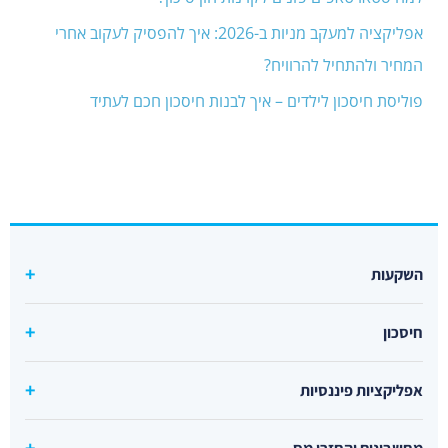
אפליקציה למעקב מניות ב-2026: איך להפסיק לעקוב אחרי
המחיר ולהתחיל להרוויח?
פוליסת חיסכון לילדים – איך לבנות חיסכון חכם לעתיד
השקעות
קרן סל מחקה s&p500 מומלצת
חיסכון
קרנות סל מחקות מדדים
קרנות כספיות מומלצות
קרן מחקה נאסדק
אפליקציות פיננסיות
קרנות מחקות אג"ח
קרן מחקה דאו ג'ונס
אפליקציה להשקעות
קרן סל זהב