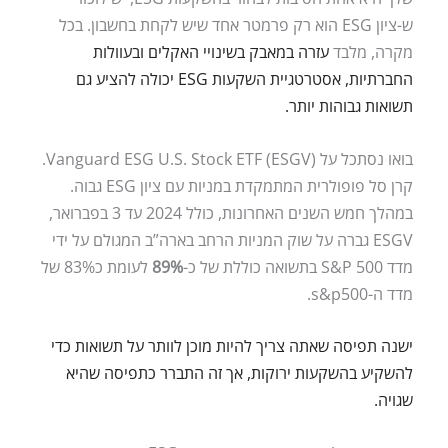
ש-ציון ESG הוא רק פרמטר אחד שיש לקחת בחשבון. בכל
מקרה, מלבד
עזרה במאבק בשינויי האקלים ובעוולות
החברתיות, אסטרטגיית השקעות ESG יכולה להציע גם
תשואות גבוהות יותר.
בואו נסתכל על Vanguard ESG U.S. Stock ETF (ESGV).
קרן סל פופולרית המתמקדת במניות עם ציון ESG גבוה.
במהלך חמש השנים האחרונות, כולל 2024 עד 3 בפברואר,
ESGV גברה על שוק המניות הרחב בארה”ב המגולם על ידי
מדד S&P 500 בתשואה כוללת של כ-
89%
לעומת כ83% של
מדד ה-s&p500.
ישנה תפיסה שאתה צריך להיות מוכן לוותר על תשואות כדי
להשקיע בהשקעות ירוקות, אך זה התברר כתפיסה שהיא
שגויה.