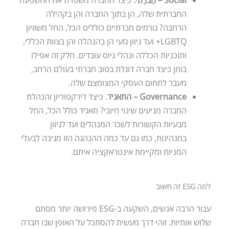
Social – חֶברָתִי.
כיצד החברה משפרת את ההשפעה
החברתית שלה, הן בתוך החברה והן בקהילה
הרחבה? גורמים חברתיים כוללים הכל, החל משוויון
LGBTQ+ ועד גיוון גזעי הן בהנהלה והן בצוות הכללי,
ותוכניות הכללה ונהלי גיוס עובדים. חלק זה אפילו
בוחן כיצד חברה דוגלת בטוב חברתי בעולם הרחב,
מעבר לתחום העסקי המצומצם שלה.
Governance
– התאגיד
. כיצד דירקטוריון והנהלת
החברה מניעים שינוי חיובי? תאגיד כולל הכל, החל
מבעיות הקשורות לשכר המנהלים ועד לגיוון
במנהיגות, כמו גם עד כמה ההנהגה הזו מגיבה לבעלי
המניות ומקיימת אינטראקציה איתם.
למה ESG זה חשוב
עבור הרבה אנשים, השקעה ב-ESG פירושה יותר מסתם
שלוש אותיות. זוהי דרך מעשית להסתכל על האופן שבו חברה