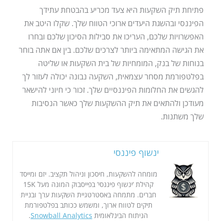
פתיחת תיק השקעות היא צעד מכריע בהבטחת עתידך
הפיננסי ובהשגת היעדים ארוכי הטווח שלך. שקלו היטב את
האפשרויות שלכם, העריכו את סבילות הסיכון שלכם ובחרו
את הגישה המתאימה ביותר לצרכים שלכם. בין אם אתה בוחר
בנוחות של בנק, המומחיות של בית השקעות או שליטה
בפלטפורמת מסחר עצמאית, השקעה נבונה יכולה לעזור לך
להגשים את החלומות הפיננסיים שלך. זכור כי חיוני להישאר
מעודכן ולהתאים את תיק ההשקעות שלך כאשר הנסיבות
שלך משתנות.
ינשוף פיננסי
מומחה להשקעות, חיסכון וניהול תקציב. יזם ומייסד
קהילת ‘ינשוף פיננסי’ בפייסבוק המונה מעל 15K
חברים. מתמחה באסטרטגיית השקעות ערך ובניית
תיקים לטווח ארוך, ומשמש ככותב בפלטפורמת
הניתוח הבינלאומית
Snowball Analytics
.