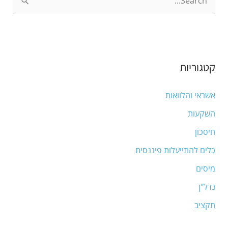
S
e
a
r
קטגוריות
c
h
אשראי והלוואות
f
השקעות
o
חיסכון
r
:
כלים להתייעלות פיננסית
מיסים
נדל"ן
תקציב