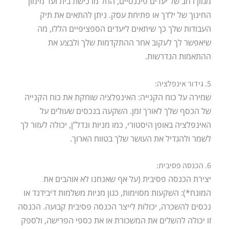
מגוון רחב של יעדים פיננסיים, החל מרכישת בית ועד מימון
החינוך של ילדך או פתיחת עסק. ניתן להתאים את תיק
העבודות שלך כך שיתאים ליעדים הספציפיים הללו, מה
שיאפשר לך לעקוב אחר ההתקדמות שלך ולבצע את
ההתאמות הנדרשות.
5. גידור אינפלציה:
שמירה על כוח הקנייה: האינפלציה שוחקת את כוח הקנייה
של הכסף שלך לאורך זמן. השקעה בנכסים שעולים על
האינפלציה באופן היסטורי, כמו מניות ונדל”ן, יכולה לעזור לך
לשמר ולהגדיל את העושר שלך בטווח הארוך.
6. הכנסה פסיבית:
יצירת הכנסה פסיבית (על אף שאנחנו לא אוהבים את
המונח*): השקעות מסוימות, כגון מניות משלמות דיבידנד או
נכסים להשכרה, יכולות לייצר הכנסה פסיבית קבועה. הכנסה
זו יכולה להשלים את המשכורת או את כספי הפרישה, ולספק