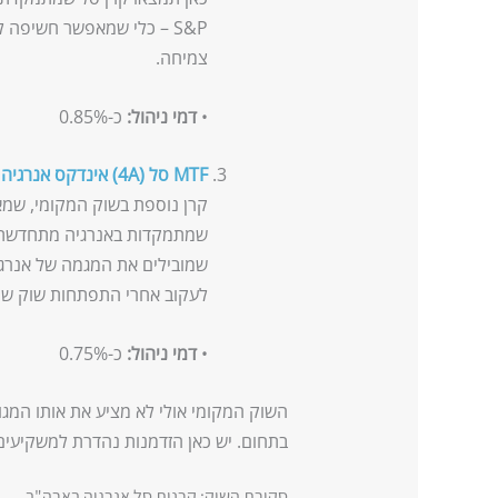
S&P – כלי שמאפשר חשיפה ל
צמיחה.
•
דמי ניהול:
כ-0.85%
MTF סל (4A) אינדקס אנרגיה מתחדשת ישראל
קרן נוספת בשוק המקומי, שמ
שמתמקדות באנרגיה מתחדשת. ק
שמובילים את המגמה של אנרגיה
לעקוב אחרי התפתחות שוק שמ
•
דמי ניהול:
כ-0.75%
השוק המקומי אולי לא מציע את אותו המגוו
בתחום. יש כאן הזדמנות נהדרת למשקיעי
סקירת השוק: קרנות סל אנרגיה בארה"ב