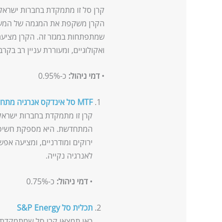
קרן סל זו מתמקדת בחברות ישראליו
הקרן משקפת את המגמה של המעב
שמתפתחות במגזר זה. הקרן מציע
ואקולוגיים, ומעוררת עניין רב בקר
•
דמי ניהול:
כ-0.95%
MTF סל אינדקס אנרגיה מתחדשת ישראל
קרן זו מתמקדת בחברות ישראל
המתחדשת. היא מספקת חשיפה 
ירוקים ומודרניים, ומציעה אפ
לאנרגיה נקייה.
•
דמי ניהול:
כ-0.75%
תכלית סל S&P Energy
כאן תמצאו קרן סל שמתמקדת 