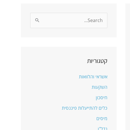
S
e
a
r
c
קטגוריות
h
אשראי והלוואות
f
o
השקעות
r
חיסכון
:
כלים להתייעלות פיננסית
מיסים
נדל"ן