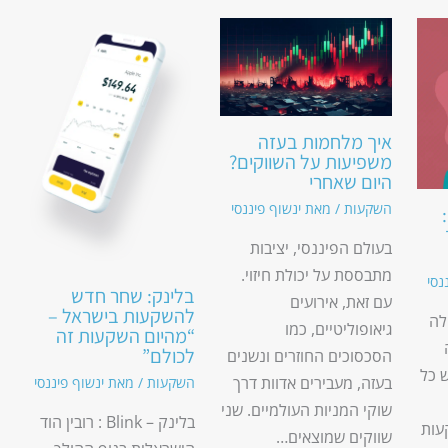
איך מלחמות בעזה
משפיעות על השווקים?
היום שאחרי
השקעות
/ מאת
ינשוף פיננסי
בעולם הפיננסי, יציבות
מתבססת על יכולת חיזוי.
נסי
בלינק: שחר חדש
עם זאת, אירועים
להשקעות בישראל –
לה
גיאופוליטיים, כמו
“מהיום השקעות זה
לכולם”
הסכסוכים החוזרים ונשנים
 כל
בעזה, מעבירים אדוות דרך
השקעות
/ מאת
ינשוף פיננסי
שוקי המניות העולמיים. שני
בלינק – Blink : רובין הוד
עות
שווקים שמוצאים…