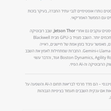
ים נותרו אופטימיים לגבי עתיד החברה, בעיקר בזכות
סטים עוקבים גם אחרי
Jetson Thor
, שבב רובוטיקה
חדש של NVIDIA שמיועד להפוך רובוטים חכמים יותר. השבב מצויד ב-GPU מבית Blackwell
גבוה פי 7.5 מדגם הקודם, מאפשר עיבוד בזמן אמת של חיישנים, ראייה
ממוחשבת והפעלת מודלים גנרטיביים כמו Llama ו‑Gemini. החברות שמתחילות לאמץ את השבב
כוללות את Boston Dynamics, Agility Robotics, Amazon Robotics ועוד, והדבר עשוי
וטיקה וה-AI הפיזי.
דוחות אנבידיה ביום רביעי אינם רק עדכון פיננסי – הם מדד מרכזי לבריאות תחום ה-AI והשפעה על
אות אם ענקית השבבים תעמוד בציפיות הגבוהות
.