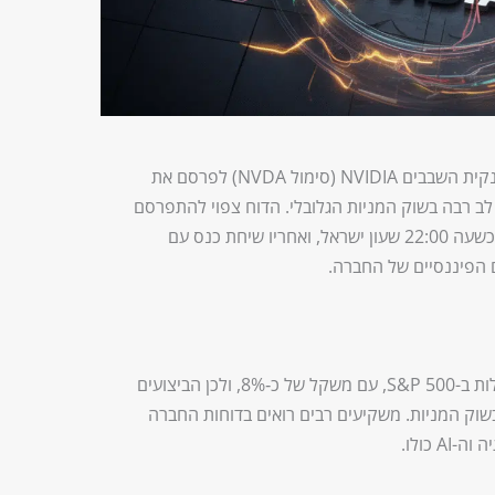
לב רבה בשוק המניות הגלובלי. הדוח צפוי להתפרסם
מיד לאחר סגירת המסחר בארצות הברית, כשעה 22:00 שעון ישראל, ואחריו שיחת כנס עם
 הפיננסיים של החברה.
NVIDIA היא אחת מהחברות הגדולות ב-S&P 500, עם משקל של כ‑8%, ולכן הביצועים
שוק המניות. משקיעים רבים רואים בדוחות החברה
 כולו.