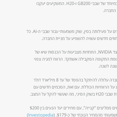
ציפייה להמשך מכירות מוצלחות, במיוחד של שבבי GB200 ו-H20. המשקיעים יעקבו
 החברה.
דוחות החברה יכללו עדכונים חשובים על פעילותה בסין, שוק משמעותי עבור שבבי ה-AI. כל
חוזים חדשים עשויה להשפיע על מניית החברה.
האנליסטים מצפים לדוחות חזקים מאוד מצד NVIDIA, התחזיות מצביעות על הכנסות שיא של
מיליארד דולר, צמיחה של כ‑53% לעומת התקופה המקבילה אשתקד. הרווח למניה צפוי
למרות זאת, ישנם אתגרים משמעותיים. החברה עלולה להיתקל בהפסד של עד 8 מיליארד דולר
 על הרווחיות הכוללת. עם זאת, הסכמים חדשים עם
הקל על המצב.
לגבי תחזיות מחיר המניה, מרבית האנליסטים ממליצים “קנייה”, עם מחירים יעד הנעים בין $200
)
Investopedia