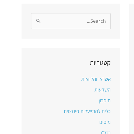
S
e
a
r
c
קטגוריות
h
אשראי והלוואות
f
o
השקעות
r
חיסכון
:
כלים להתייעלות פיננסית
מיסים
נדל"ן