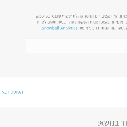
וניהול תקציב. יזם ומייסד קהילת ‘ינשוף פיננסי’ בפייסבוק
על 15K חברים. מתמחה באסטרטגיית השקעות ערך ובניית תיקים לטווח
לטפורמת הניתוח הבינלאומית
Snowball Analytics
.
הפוסט הבא
←
ד בנושא: