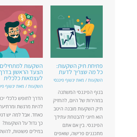
פתיחת תיק השקעות:
השקעות למתחילים:
כל מה שצריך לדעת
הצעד הראשון בדרך
לעצמאות כלכלית
השקעות
/ מאת
ינשוף פיננסי
השקעות
/ מאת
ינשוף פינ
בנוף הפיננסי המשתנה
הדרך לחופש כלכלי יכו
במהירות של היום, להחזיק
להיות מרגשת ומרתיעה
תיק השקעות מובנה היטב
כאחד. אבל למה יש דגש
הוא חיוני להבטחת עתידך
כך גדול על השקעות?
הפיננסי. בין אם אתם
במילים פשוטות, להשק
מתכננים פרישה, שואפים