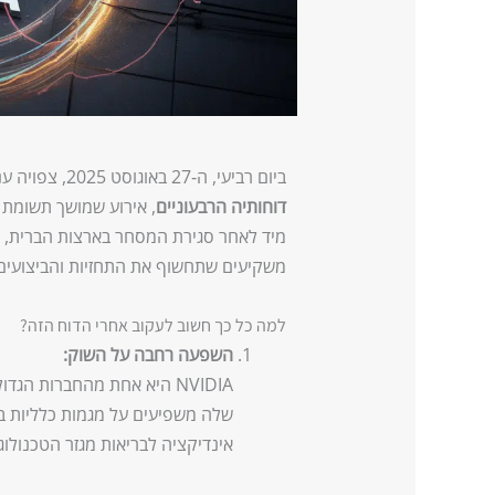
ביום רביעי, ה‑27 באוגוסט 2025, צפויה ענקית השבבים NVIDIA (סימול NVDA) לפרסם את
דוחותיה הרבעוניים
, אירוע שמושך תשומת 
משקיעים שתחשוף את התחזיות והביצועים
למה כל כך חשוב לעקוב אחרי הדוח הזה?
השפעה רחבה על השוק:
שלה משפיעים על מגמות כלליות ב
אינדיקציה לבריאות מגזר הטכנולוגיה וה-AI