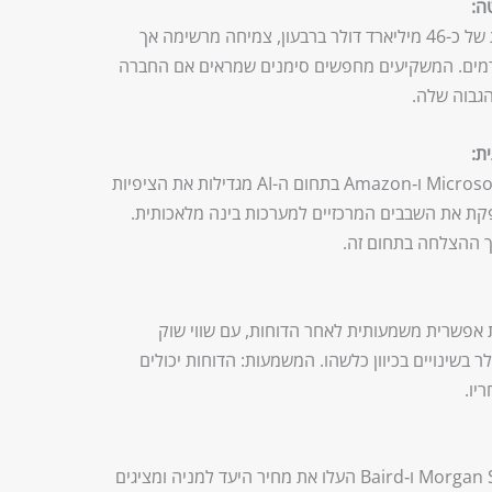
ה:
תחזיות השוק מצביעות על הכנסות של כ-46 מיליארד דולר ברבעון, צמיחה מרשימה אך
דמים. המשקיעים מחפשים סימנים שמראים אם החברה
גבוה שלה.
ת:
השקעות ענקיות של חברות כמו Microsoft ו‑Amazon בתחום ה-AI מגדילות את הציפיות
קת את השבבים המרכזיים למערכות בינה מלאכותית.
 ההצלחה בתחום זה.
 אפשרית משמעותית לאחר הדוחות, עם שווי שוק
 260 מיליארד דולר בשינויים בכיוון כלשהו. המשמעות: הדוחות יכולים
יו.
בנקים מובילים כגון Morgan Stanley, UBS ו‑Baird העלו את מחיר היעד למניה ומציגים