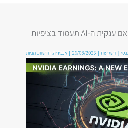
דוחות אנבידיה ברביעי: האם ענקית ה-AI תעמוד בציפיות
נסי
|
השקעות
|
26/08/2025
|
אנבידיה
,
חדשות
,
מניות