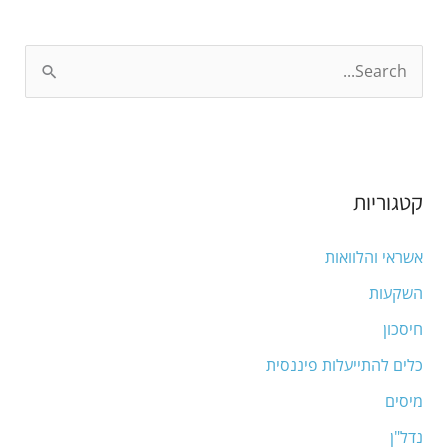
S
e
a
r
קטגוריות
c
h
אשראי והלוואות
f
השקעות
o
חיסכון
r
:
כלים להתייעלות פיננסית
מיסים
נדל"ן