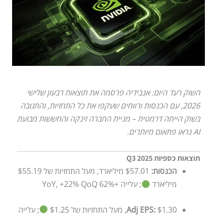
השוק רעד היום: אנבידיה פרסמה את תוצאות רבעון שלישי
2026, עם הכנסות ורווחים שעקפו את כל התחזיות, והתגובה
בשוק הייתה דרמטית – מניית החברה זינקה והחששות מבועת
AI נראו פתאום מיותרים.
תוצאות כספיות Q3 2025
הכנסות:
$57.01 מיליארד, מעל התחזיות של $55.19
מיליארד
; עלייה +62% YoY, +22% QoQ
$1.30, מעל התחזיות של $1.25
Adj EPS:
; עלייה