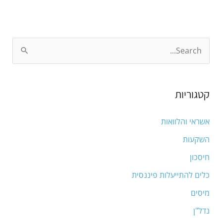
S
e
a
קטגוריות
r
c
אשראי והלוואות
h
השקעות
f
חיסכון
o
כלים להתייעלות פיננסית
r
מיסים
:
נדל"ן