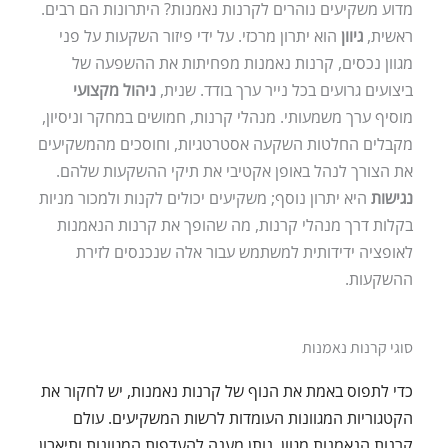
מדוע משקיעים נוהרים לקרנות נאמנות? היתרונות הם רבים.
ראשית,
גיוון
הוא יתרון מרכזי. על ידי פיזור השקעות על פני
מגוון נכסים, קרנות נאמנות מפחיתות את ההשפעה של
ביצועים גרועים בכל נייר ערך בודד. שנית,
ניהול מקצועי
מוסיף ערך משמעותי. מנהלי קרנות, חמושים במחקר וניסיון,
מקבלים החלטות השקעה אסטרטגיות, וחוסכים מהמשקיעים
את הצורך לנהל באופן אקטיבי את תיקי ההשקעות שלהם.
נגישות
היא יתרון נוסף; משקיעים יכולים לקנות ולמכור מניות
בקלות דרך מנהלי קרנות, מה שהופך את קרנות הנאמנות
לאופציה ידידותית למשתמש עבור אלה שנכנסים לזירת
ההשקעות.
סוגי קרנות נאמנות
כדי לתפוס באמת את הנוף של קרנות נאמנות, יש לחקור את
הקטגוריות המגוונות העומדות לרשות המשקיעים. ע
ולם
קרנות הנאמנות מגוון, נותן מענה להעדפות המגוונות ותיאבון