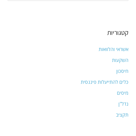
e
a
r
קטגוריות
c
h
אשראי והלוואות
f
השקעות
o
חיסכון
r
:
כלים להתייעלות פיננסית
מיסים
נדל"ן
תקציב