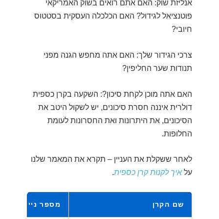
אנליזת שוק: האם אתם רואים בשוק האמריקאי
פוטנציאל לגידול? האם הכלכלה העסקית בסטטוס
חיובי?
צרכי הגידור שלך: האם אתה מחפש הגנה מפני
תנודות שער החליפין?
האם אתה מוכן לקחת סיכון?: השקעה בקרן כספית
דולרית איננה חסרת סיכונים, יש לשקול היטב את
הסיכונים, את היתרונות ואת החסרונות לעומת
החלופות.
לאחר ששקלת את העניין – תקרא את המאמר שלנו
על
איך לקנות קרן כספית
.
שם הקרן
מספר נייר
דמ