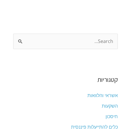
S
e
a
r
קטגוריות
c
h
אשראי והלוואות
f
השקעות
o
חיסכון
r
כלים להתייעלות פיננסית
: