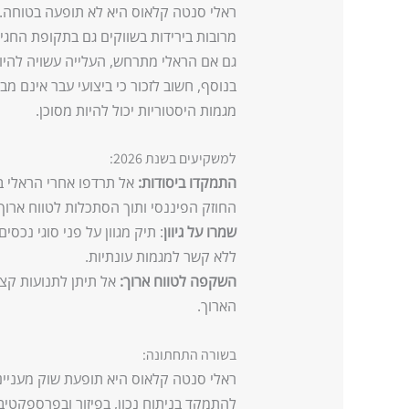
ראלי סנטה קלאוס היא לא תופעה בטוחה. ש
מרובות בירידות בשווקים גם בתקופת החגים
גם אם הראלי מתרחש, העלייה עשויה להיות
בנוסף, חשוב לזכור כי ביצועי עבר אינם 
מגמות היסטוריות יכול להיות מסוכן.
למשקיעים בשנת 2026:
התמקדו ביסודות:
אל תרדפו אחרי הראלי באו
החוזק הפיננסי ותוך הסתכלות לטווח ארוך.
שמרו על גיוון
: תיק מגוון על פני סוגי נכסי
ללא קשר למגמות עונתיות.
השקפה לטווח ארוך:
אל תיתן לתנועות קצ
הארוך.
בשורה התחתונה:
ראלי סנטה קלאוס היא תופעת שוק מעניינת
להתמקד בניתוח נכון, בפיזור ובפרספקט