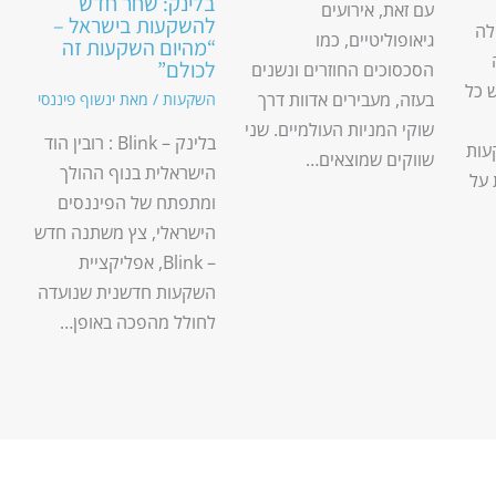
בלינק: שחר חדש
עם זאת, אירועים
להשקעות בישראל –
לה
גיאופוליטיים, כמו
“מהיום השקעות זה
לכולם”
הסכסוכים החוזרים ונשנים
 כל
בעזה, מעבירים אדוות דרך
השקעות
/ מאת
ינשוף פיננסי
שוקי המניות העולמיים. שני
בלינק – Blink : רובין הוד
עות
שווקים שמוצאים…
הישראלית בנוף ההולך
 על
ומתפתח של הפיננסים
הישראלי, צץ משתנה חדש
– Blink, אפליקציית
השקעות חדשנית שנועדה
לחולל מהפכה באופן…