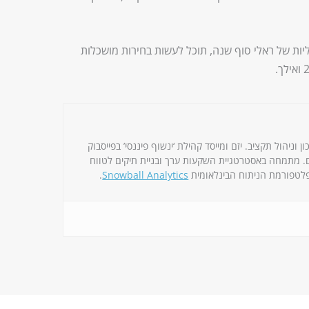
יות של ראלי סוף שנה, תוכל לעשות בחירות מושכלות
וניהול תקציב. יזם ומייסד קהילת ‘ינשוף פיננסי’ בפייסבוק
על 15K חברים. מתמחה באסטרטגיית השקעות ערך ובניית תיקים לטווח
לטפורמת הניתוח הבינלאומית
Snowball Analytics
.