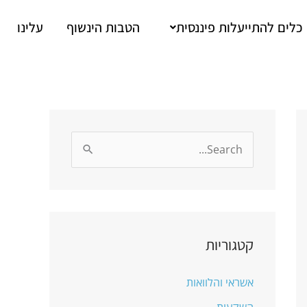
כלים להתייעלות פיננסית
הטבות הינשוף
עלינו
S
e
a
r
c
קטגוריות
h
אשראי והלוואות
f
o
השקעות