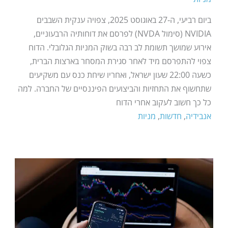
ביום רביעי, ה‑27 באוגוסט 2025, צפויה ענקית השבבים
NVIDIA (סימול NVDA) לפרסם את דוחותיה הרבעוניים,
אירוע שמושך תשומת לב רבה בשוק המניות הגלובלי. הדוח
צפוי להתפרסם מיד לאחר סגירת המסחר בארצות הברית,
כשעה 22:00 שעון ישראל, ואחריו שיחת כנס עם משקיעים
שתחשוף את התחזיות והביצועים הפיננסיים של החברה. למה
כל כך חשוב לעקוב אחרי הדוח
אנבידיה
,
חדשות
,
מניות