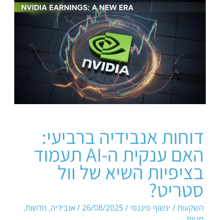
דוחות אנבידיה ברביעי:
האם ענקית ה-AI תעמוד
בציפיות השיא של וול
סטריט?
השקעות
/
ינשוף פיננסי
/
26/08/2025
/
אנבידיה
,
חדשות
,
מניות