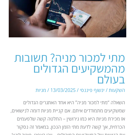
מתי למכור מניה? תשובות
מהמשקיעים הגדולים
בעולם
השקעות
/
ינשוף פיננסי
/
13/03/2025
/
מניות
השאלה “מתי למכור מניה” היא אחד האתגרים הגדולים
שמשקיעים מתמודדים איתם. אם קניית מניות דומה לנישואים,
אז מכירת מניות היא כמו גירושין – החלטה קשה שלפעמים
הכרחית, אך קשה לדעת מתי הזמן הנכון. במאמר זה נסקור
את הגישות של המשקיעים המובילים – וורן באפט, פיטר לינץ’