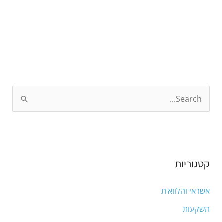
S
e
a
r
קטגוריות
c
h
אשראי והלוואות
f
השקעות
o