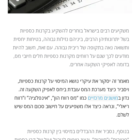
משקיעים רבים בישראל בוחרים להשקיע בקרנות כספיות
בשל יתרונותיהן הרבים, ביניהם נזילות גבוהה, בטיחות יחסית
ותשואה נאה בתקופה של ריבית גבוהה. עם זאת, חשוב להיות
מודעים לכך שגם על רווחים מקרנות כספיות חלים חיובי מס,
בדומה לאפיקי השקעה אחרים.
מאמר זה יסקור את עיקרי נושא המיסוי על קרנות כספיות,
ויסביר כיצד מערכת המס עובדת ביחס לאפיק השקעה זה.
נדון ב
מושגים מרכזיים
כמו “מס רווח הון”, “אינפלציה” ו”רווח
ריאלי”, ונראה כיצד אלו משפיעים על חישוב סכום המס שיש
לשלם.
בנוסף, נסביר את ההבדלים במיסוי בין קרנות כספיות
“פטורות” ו”חייבות”, ונציג טיפים לניהול יעיל של קרן כספית